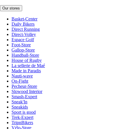
Our stores
Basket-Center
Daily Bikers
Direct Running
Direct-Volley
Espace Golf
Foot-Store
Gallop-Store
Handball-Store
House of Rugby
La sellerie de Maé
Made in Paradis
Nauti-wave
On-Fight
Pecheur-Store
Slowood Interior
Smash-Expert
Sneak'In
Sneakids
Sport is good
Trek-Expert
TripnBikers
Vélo-Store