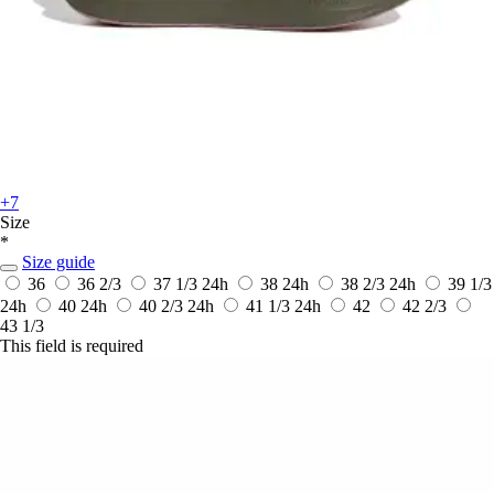
+7
Size
*
Size guide
36
36 2/3
37 1/3
24h
38
24h
38 2/3
24h
39 1/3
24h
40
24h
40 2/3
24h
41 1/3
24h
42
42 2/3
43 1/3
This field is required