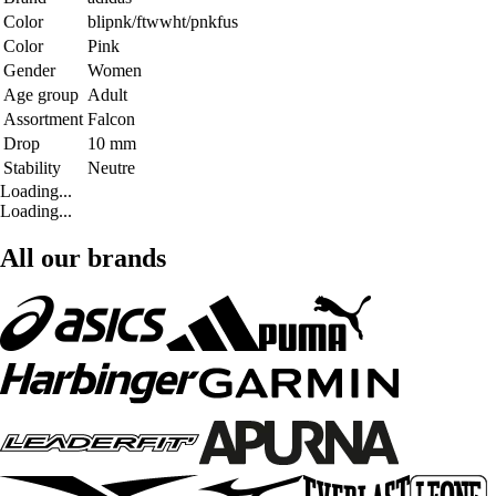
Color
blipnk/ftwwht/pnkfus
Color
Pink
Gender
Women
Age group
Adult
Assortment
Falcon
Drop
10 mm
Stability
Neutre
Loading...
Loading...
All our brands