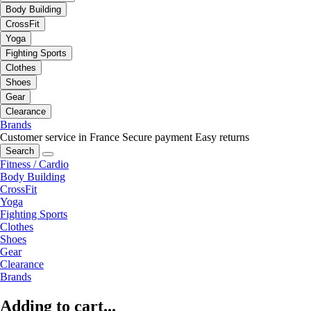
Body Building
CrossFit
Yoga
Fighting Sports
Clothes
Shoes
Gear
Clearance
Brands
Customer service in France
Secure payment
Easy returns
Search
Fitness / Cardio
Body Building
CrossFit
Yoga
Fighting Sports
Clothes
Shoes
Gear
Clearance
Brands
Adding to cart...